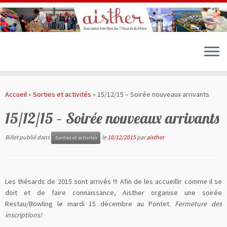
Passer
au
Accueil
»
Sorties et activités
»
15/12/15 – Soirée nouveaux arrivants
contenu
15/12/15 – Soirée nouveaux arrivants
Billet publié dans
le
10/12/2015
par
aisther
Sorties et activités
Les thésards de 2015 sont arrivés !!! Afin de les accueillir comme il se
doit et de faire connaissance, Aisther organise une soirée
Restau/Bowling le mardi 15 décembre au Pontet.
Fermeture des
inscriptions!