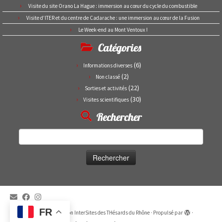
Visite du site Orano La Hague : immersion au cœur du cycle du combustible
Visite d’ITER et du centre de Cadarache : une immersion au cœur de la Fusion
Le Week-end au Mont Ventoux !
Catégories
(6)
Informations diverses
(2)
Non classé
(22)
Sorties et activités
(30)
Visites scientifiques
Rechercher
Rechercher :
FR
·
© 2026
Association InterSites des THésards du Rhône
·
Propulsé par
·