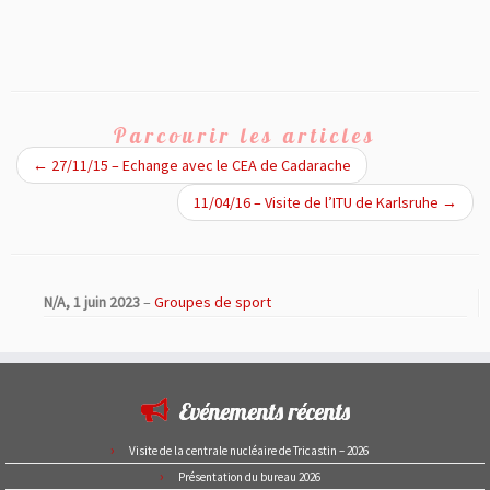
Parcourir les articles
←
27/11/15 – Echange avec le CEA de Cadarache
11/04/16 – Visite de l’ITU de Karlsruhe
→
N/A,
1 juin 2023
–
Groupes de sport
Evénements récents
Visite de la centrale nucléaire de Tricastin – 2026
Présentation du bureau 2026