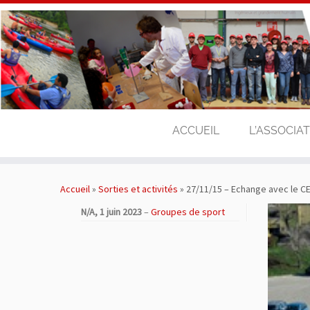
ACCUEIL
L’ASSOCIA
Passer
au
Accueil
»
Sorties et activités
»
27/11/15 – Echange avec le C
contenu
N/A,
1 juin 2023
–
Groupes de sport