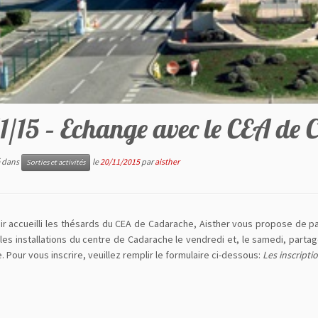
1/15 – Echange avec le CEA de
é dans
le
20/11/2015
par
aisther
Sorties et activités
ir accueilli les thésards du CEA de Cadarache, Aisther vous propose de p
r les installations du centre de Cadarache le vendredi et, le samedi, part
 Pour vous inscrire, veuillez remplir le formulaire ci-dessous:
Les inscripti