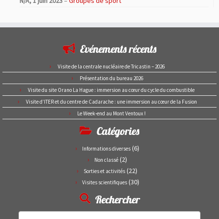
N/A,
1 juin 2023
–
Groupes de sport
Evénements récents
Visite de la centrale nucléaire de Tricastin – 2026
Présentation du bureau 2026
Visite du site Orano La Hague : immersion au cœur du cycle du combustible
Visite d’ITER et du centre de Cadarache : une immersion au cœur de la Fusion
Le Week-end au Mont Ventoux !
Catégories
(6)
Informations diverses
(2)
Non classé
(22)
Sorties et activités
(30)
Visites scientifiques
Rechercher
Rechercher :