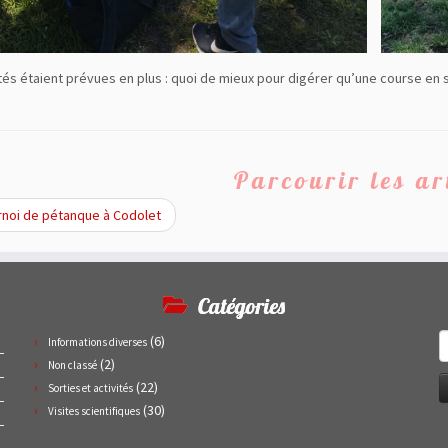
tés étaient prévues en plus : quoi de mieux pour digérer qu’une course en 
Parcourir les ar
noi de pétanque à Codolet
Catégories
R
(6)
Informations diverses
(2)
Non classé
(22)
Sorties et activités
(30)
Visites scientifiques
n