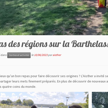
s des régions sur la Barthelas
é dans
le
10/06/2023
par
aisther
Sorties et activités
eux qu’un bon repas pour faire découvrir ses origines ? L’Aisther a invité 
partager leurs mets finement préparés. En plus de découvrir de nouveaux a
s quatre coins du monde.