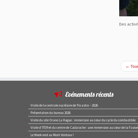
Des activi
←
Tour
Evénements récents
Visite de la centrale nucléaire de Tricastin – 2026
Présentation du bureau 2026
Visite du site Orano La Hague : immersion au cœur du cycle du combustible
Visite d’ITER et du centre de Cadarache : une immersion au cœur de la Fusio
Le Week-end au Mont Ventoux !