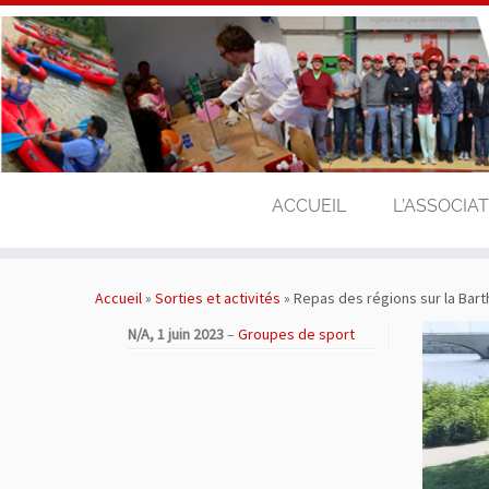
ACCUEIL
L’ASSOCIA
Passer
au
Accueil
»
Sorties et activités
»
Repas des régions sur la Bar
contenu
N/A,
1 juin 2023
–
Groupes de sport