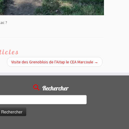
sac ?
ticles
Visite des Grenoblois de l’Aitap le CEA Marcoule
→
Rechercher
echercher :