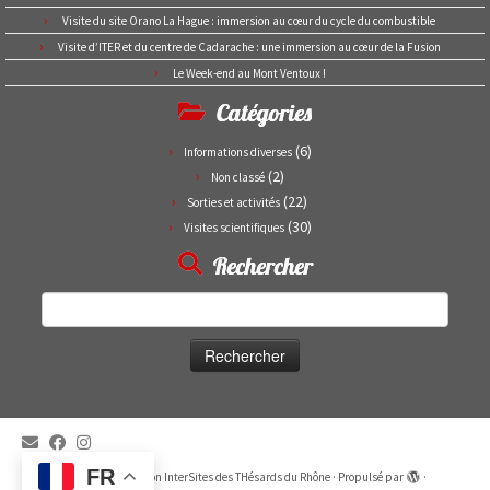
Visite du site Orano La Hague : immersion au cœur du cycle du combustible
Visite d’ITER et du centre de Cadarache : une immersion au cœur de la Fusion
Le Week-end au Mont Ventoux !
Catégories
(6)
Informations diverses
(2)
Non classé
(22)
Sorties et activités
(30)
Visites scientifiques
Rechercher
Rechercher :
FR
·
© 2026
Association InterSites des THésards du Rhône
·
Propulsé par
·