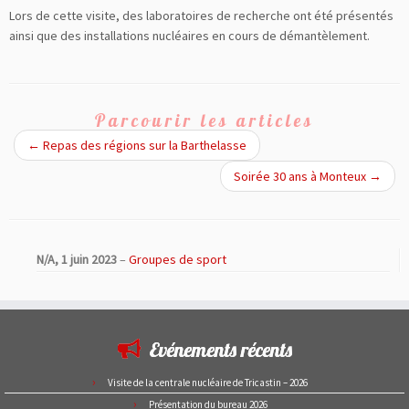
Lors de cette visite, des laboratoires de recherche ont été présentés
ainsi que des installations nucléaires en cours de démantèlement.
Parcourir les articles
←
Repas des régions sur la Barthelasse
Soirée 30 ans à Monteux
→
N/A,
1 juin 2023
–
Groupes de sport
Evénements récents
Visite de la centrale nucléaire de Tricastin – 2026
Présentation du bureau 2026