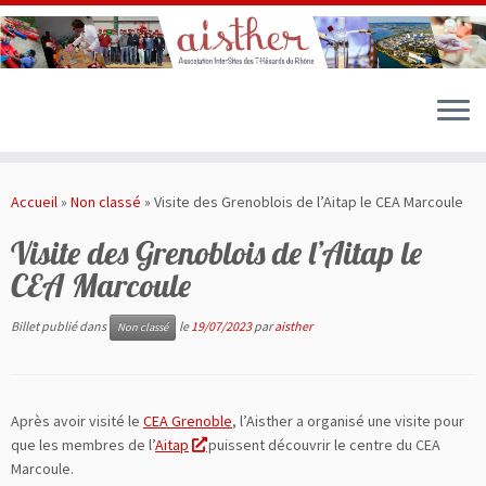
Passer
au
Accueil
»
Non classé
»
Visite des Grenoblois de l’Aitap le CEA Marcoule
contenu
Visite des Grenoblois de l’Aitap le
CEA Marcoule
Billet publié dans
le
19/07/2023
par
aisther
Non classé
Après avoir visité le
CEA Grenoble
, l’Aisther a organisé une visite pour
que les membres de l’
Aitap
puissent découvrir le centre du CEA
Marcoule.