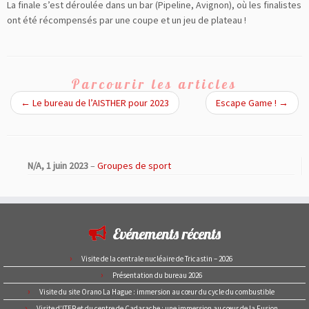
La finale s’est déroulée dans un bar (Pipeline, Avignon), où les finalistes
ont été récompensés par une coupe et un jeu de plateau !
Parcourir les articles
←
Le bureau de l’AISTHER pour 2023
Escape Game !
→
N/A,
1 juin 2023
–
Groupes de sport
Evénements récents
Visite de la centrale nucléaire de Tricastin – 2026
Présentation du bureau 2026
Visite du site Orano La Hague : immersion au cœur du cycle du combustible
Visite d’ITER et du centre de Cadarache : une immersion au cœur de la Fusion