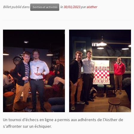
Billet publié dans
le
30/01/2023
par
aisther
Sorties et activités
Un tournoi d’échecs en ligne a permis aux adhérents de l’Aisther de
s’affronter sur un échiquier.