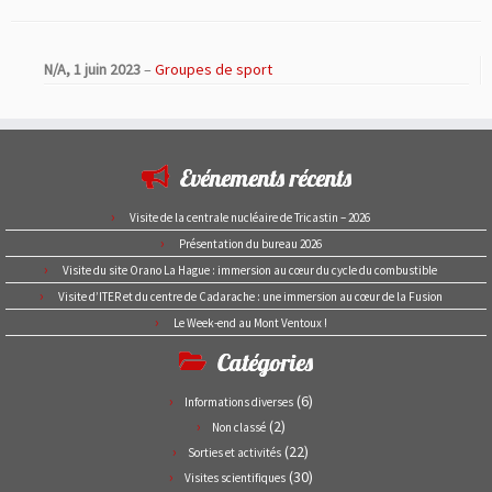
N/A,
1 juin 2023
–
Groupes de sport
Evénements récents
Visite de la centrale nucléaire de Tricastin – 2026
Présentation du bureau 2026
Visite du site Orano La Hague : immersion au cœur du cycle du combustible
Visite d’ITER et du centre de Cadarache : une immersion au cœur de la Fusion
Le Week-end au Mont Ventoux !
Catégories
(6)
Informations diverses
(2)
Non classé
(22)
Sorties et activités
(30)
Visites scientifiques