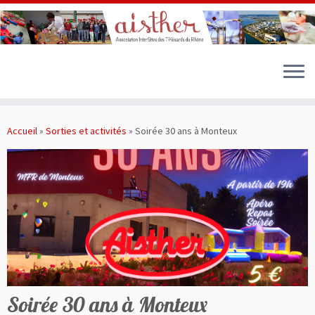
Passer
au
Accueil
»
Sorties et activités
»
Soirée 30 ans à Monteux
contenu
Soirée 30 ans à Monteux