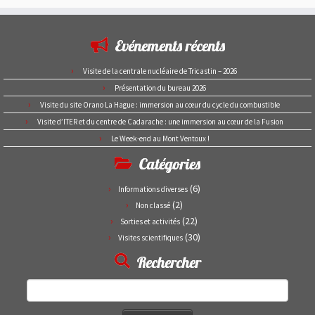
Evénements récents
Visite de la centrale nucléaire de Tricastin – 2026
Présentation du bureau 2026
Visite du site Orano La Hague : immersion au cœur du cycle du combustible
Visite d’ITER et du centre de Cadarache : une immersion au cœur de la Fusion
Le Week-end au Mont Ventoux !
Catégories
(6)
Informations diverses
(2)
Non classé
(22)
Sorties et activités
(30)
Visites scientifiques
Rechercher
Rechercher :