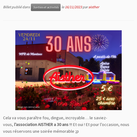
Billet publié dans
le
16/11/2023
par
aisther
Sorties et activités
Cela va vous paraître fou, dingue, incroyable… le saviez-
vous,
l’association AISTHER a 30 ans
!!! Et oui ! Et pour l’occasion, nous
vous réservons une soirée mémorable ;p